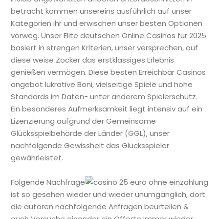
betracht kommen unsereins ausführlich auf unser
Kategorien ihr und erwischen unser besten Optionen
vorweg. Unser Elite deutschen Online Casinos für 2025
basiert in strengen Kriterien, unser versprechen, auf
diese weise Zocker das erstklassiges Erlebnis
genießen vermögen. Diese besten Erreichbar Casinos
angebot lukrative Boni, vielseitige Spiele und hohe
Standards im Daten- unter anderem Spielerschutz.
Ein besonderes Aufmerksamkeit liegt intensiv auf ein
Lizenzierung aufgrund der Gemeinsame
Glücksspielbehörde der Länder (GGL), unser
nachfolgende Gewissheit das Glücksspieler
gewährleistet.
Folgende Nachfrage
ist so gesehen wieder und wieder unumgänglich, dort
die autoren nachfolgende Anfragen beurteilen &
auch Versuche einander ein Offerte immer wieder