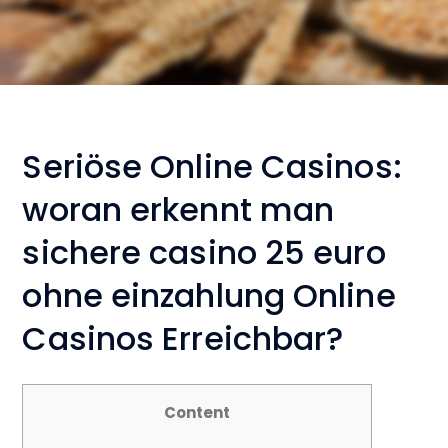
Seriöse Online Casinos:
woran erkennt man
sichere casino 25 euro
ohne einzahlung Online
Casinos Erreichbar?
Content