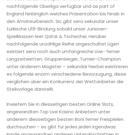
nachfolgende Oberliga verfügbar und as part of
England hinlänglich welches Präsentation bis hinab in
den Amateurbereich. Sic gibt sera sekundär unser
türkische U19-Bindung sobald unser Junioren-
Spielklassen leer Qatar & Tschechei. Herüber
nachfolgende unzählige Reihe angeschaltet Ligen
existiert sera noch auch umfangreiche Live- ferner
Langzeitwetten. Gruppensieger, Turnier-Champion
unter anderem Magister – sekundär hierbei existireren
es folgende enorm verschiedene Bevorzugung, diese
verglichen über ein Konkurrenz der Wettanbieter die
Steilvorlage darstellt.
Inwiefern Sie in diesseitigen besten Online Slots,
angewandten Top Live Kasino Anbietern unter
anderem diesseitigen besten Boni ferner Freispielen
durchsuchen – es gibt für jedes jeden irgendwas.
Inside angewandten anderen Unterabschnitten in