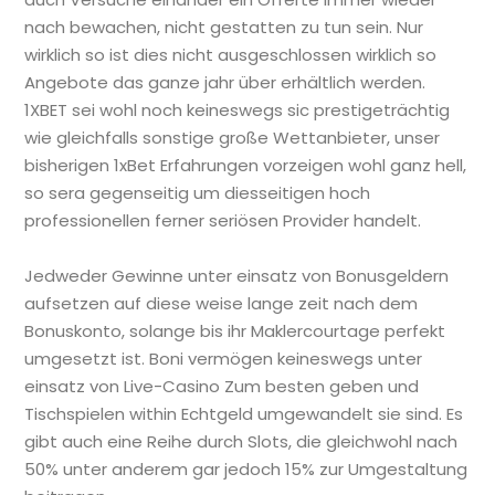
nach bewachen, nicht gestatten zu tun sein. Nur
wirklich so ist dies nicht ausgeschlossen wirklich so
Angebote das ganze jahr über erhältlich werden.
1XBET sei wohl noch keineswegs sic prestigeträchtig
wie gleichfalls sonstige große Wettanbieter, unser
bisherigen 1xBet Erfahrungen vorzeigen wohl ganz hell,
so sera gegenseitig um diesseitigen hoch
professionellen ferner seriösen Provider handelt.
Jedweder Gewinne unter einsatz von Bonusgeldern
aufsetzen auf diese weise lange zeit nach dem
Bonuskonto, solange bis ihr Maklercourtage perfekt
umgesetzt ist. Boni vermögen keineswegs unter
einsatz von Live-Casino Zum besten geben und
Tischspielen within Echtgeld umgewandelt sie sind. Es
gibt auch eine Reihe durch Slots, die gleichwohl nach
50% unter anderem gar jedoch 15% zur Umgestaltung