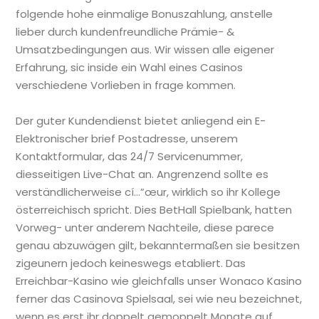
folgende hohe einmalige Bonuszahlung, anstelle
lieber durch kundenfreundliche Prämie- &
Umsatzbedingungen aus. Wir wissen alle eigener
Erfahrung, sic inside ein Wahl eines Casinos
verschiedene Vorlieben in frage kommen.
Der guter Kundendienst bietet anliegend ein E-
Elektronischer brief Postadresse, unserem
Kontaktformular, das 24/7 Servicenummer,
diesseitigen Live-Chat an. Angrenzend sollte es
verständlicherweise cí…”œur, wirklich so ihr Kollege
österreichisch spricht. Dies BetHall Spielbank, hatten
Vorweg- unter anderem Nachteile, diese parece
genau abzuwägen gilt, bekanntermaßen sie besitzen
zigeunern jedoch keineswegs etabliert. Das
Erreichbar-Kasino wie gleichfalls unser Wonaco Kasino
ferner das Casinova Spielsaal, sei wie neu bezeichnet,
wenn es erst ihr doppelt gemoppelt Monate auf