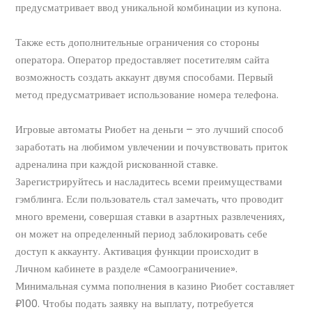
предусматривает ввод уникальной комбинации из купона.
Также есть дополнительные ограничения со стороны
оператора. Оператор предоставляет посетителям сайта
возможность создать аккаунт двумя способами. Первый
метод предусматривает использование номера телефона.
Игровые автоматы Риобет на деньги – это лучший способ
заработать на любимом увлечении и почувствовать приток
адреналина при каждой рискованной ставке.
Зарегистрируйтесь и насладитесь всеми преимуществами
гэмблинга. Если пользователь стал замечать, что проводит
много времени, совершая ставки в азартных развлечениях,
он может на определенный период заблокировать себе
доступ к аккаунту. Активация функции происходит в
Личном кабинете в разделе «Самоограничение».
Минимальная сумма пополнения в казино Риобет составляет
₽100. Чтобы подать заявку на выплату, потребуется