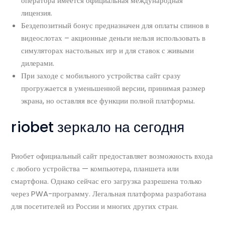
оператора имеется официальная международная
лицензия.
Бездепозитный бонус предназначен для оплаты спинов в
видеослотах – акционные деньги нельзя использовать в
симуляторах настольных игр и для ставок с живыми
дилерами.
При заходе с мобильного устройства сайт сразу
прогружается в уменьшенной версии, принимая размер
экрана, но оставляя все функции полной платформы.
riobet зеркало на сегодня
Риобет официальный сайт предоставляет возможность входа
с любого устройства — компьютера, планшета или
смартфона. Однако сейчас его загрузка разрешена только
через PWA-программу. Легальная платформа разработана
для посетителей из России и многих других стран.