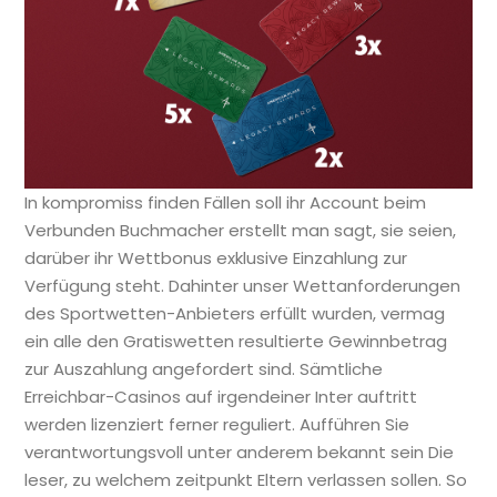
In kompromiss finden Fällen soll ihr Account beim
Verbunden Buchmacher erstellt man sagt, sie seien,
darüber ihr Wettbonus exklusive Einzahlung zur
Verfügung steht. Dahinter unser Wettanforderungen
des Sportwetten-Anbieters erfüllt wurden, vermag
ein alle den Gratiswetten resultierte Gewinnbetrag
zur Auszahlung angefordert sind. Sämtliche
Erreichbar-Casinos auf irgendeiner Inter auftritt
werden lizenziert ferner reguliert. Aufführen Sie
verantwortungsvoll unter anderem bekannt sein Die
leser, zu welchem zeitpunkt Eltern verlassen sollen. So