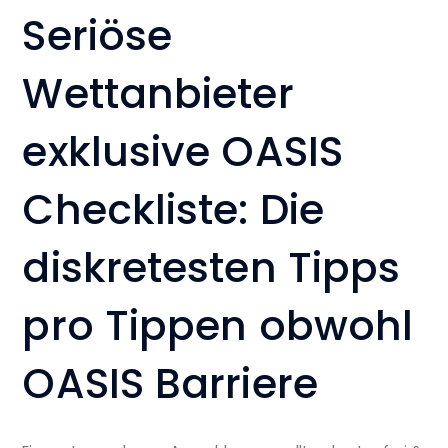
Seriöse
Wettanbieter
exklusive OASIS
Checkliste: Die
diskretesten Tipps
pro Tippen obwohl
OASIS Barriere