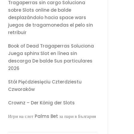
Tragaperras sin cargo Soluciona
sobre Slots online de balde
desplazándolo hacia space wars
juegos de tragamonedas el pelo sin
retribuir
Book of Dead Tragaperras Soluciona
Juega sphinx Slot en línea sin
descarga De balde Sus particulares
2026
Stół Pięćdziesięciu Czterdziestu
Czworaków
Crownz – Der König der Slots
Игри на слот Palms Bet за пари в България