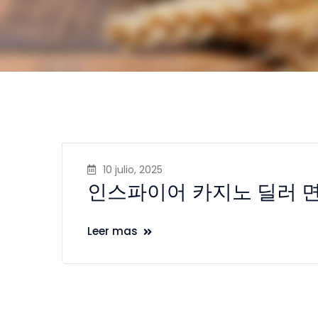
10 julio, 2025
인스파이어 카지노 딜러 면
Leer mas