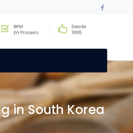
Facebook
Profile
BPM
Desde
En Proceso
1995
ng in South Korea