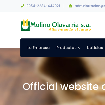
0054-2284-444021
administracion@
La Empresa
Productos
Noticias
Official website