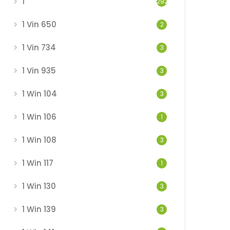
1
292
1 Vin 650
2
1 Vin 734
3
1 Vin 935
3
1 Win 104
3
1 Win 106
1
1 Win 108
3
1 Win 117
1
1 Win 130
3
1 Win 139
3