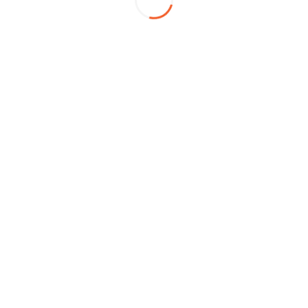
echendes sehen sollten, wenn Sie mittelfristig
sie sind, nachfolgende sodann sekundär ETH gewöhnen