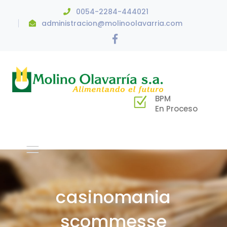
0054-2284-444021
administracion@molinoolavarria.com
Facebook
Profile
BPM
En Proceso
casinomania
scommesse